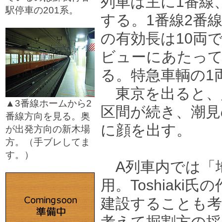
列車は主に1番線
駅停車の201系。
する。1番線2番
□
の有効長は10両で
ビューにあたっ
る。特急車輌の1
東京を出ると、
▲3番線ホームから2
区間が続き、潮見
番線方向を見る。奥
に顔を出す。
が出発方向の新木場
方。（手ブレしてま
す。）
A列車内では「
□
用。Toshiaki
建設することも考
考えて掘割方の採