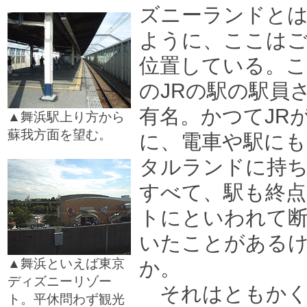
ズニーランドと
ように、ここはご
位置している。こ
のJRの駅の駅員
有名。かつてJR
▲舞浜駅上り方から
蘇我方面を望む。
に、電車や駅に
□
タルランドに持
すべて、駅も終
トにといわれて
いたことがある
▲舞浜といえば東京
か。
ディズニーリゾー
それはともかく
ト。平休問わず観光