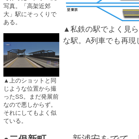
写真。「高架近郊
大」駅にそっくりで
ある。
▲私鉄の駅でよく見ら
□
な駅。A列車でも再現
▲上のショットと同
じような位置から撮
ったSS。まだ発展前
なので悪しからず。
それにしてもよく似
ている。
□
新浦安をでて、