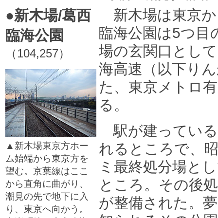
新木場は東京か
●新木場/葛西
臨海公園は5つ目
臨海公園
場の玄関口として
（104,257）
海高速（以下りん
た、東京メトロ有
る。
駅が建っている
▲新木場東京方ホー
れるところで、昭
ム始端から東京方を
ミ最終処分場とし
望む。京葉線はここ
ところ。その後処
から直角に曲がり、
潮見の先で地下に入
が整備された。夢
り、東京へ向かう。