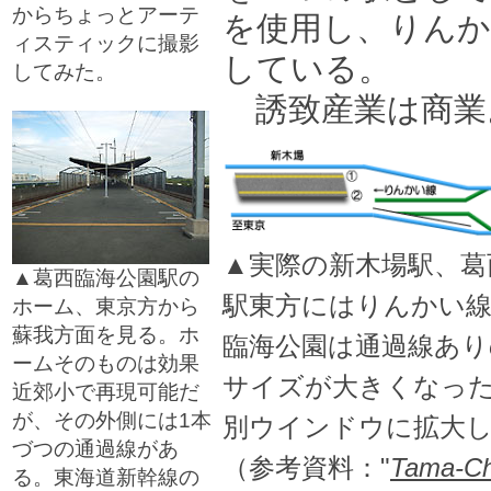
からちょっとアーテ
を使用し、りんか
ィスティックに撮影
している。
してみた。
□
誘致産業は商業
▲実際の新木場駅、葛
▲葛西臨海公園駅の
駅東方にはりんかい
ホーム、東京方から
蘇我方面を見る。ホ
臨海公園は通過線あり
ームそのものは効果
サイズが大きくなっ
近郊小で再現可能だ
が、その外側には1本
別ウインドウに拡大
づつの通過線があ
（参考資料："
Tama-Ch
る。東海道新幹線の