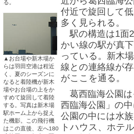
近から葛西臨海公
る。
□
付近で旋回して低
多く見られる。
駅の構造は1面2
かい線の駅が真下
っている。新木場
▲お台場や新木場か
線との連絡線が存
らは羽田空港は程近
く、夏のシーズンに
がここを通る。
なると着陸機が新木
場やお台場の上をか
葛西臨海公園は
すめて旋回して着陸
西臨海公園」の中
する。写真は新木場
駅ホーム上から捉え
公園の中には水族
た機影。この飛行機
トハウス、ホテ
はこの直後、左へ180