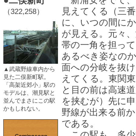
●二俣新町
見えてくる（三番
（322,258）
に、いつの間にか
が見える。元々、
帯の一角を担っ
あるべき姿なの
面への分岐を抜け
▲武蔵野線車内から
えてくる。東関東
見た二俣新町駅。
「高架近郊小」駅の
と目の前は高速道
モデルは、潮見駅と
を挟むが）先に申
並んでまさにこの駅
かもしれない。
野線が出来る前か
□
である。
この駅も、多少