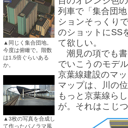
目のオレンジ色の
列車で「集合団地
ションそっくりで
のショットにSS
て欲しい。
▲同じく集合団地。
今度は俯瞰で。階数
潮見の項でも書
は1.5倍ぐらいある
でいこうのモデ
か。
□
京葉線建設のマッ
マップは、川の位
もっと京葉線ら
が。それはこじ
▲3枚の写真を合成し
て作ったパノラマ風