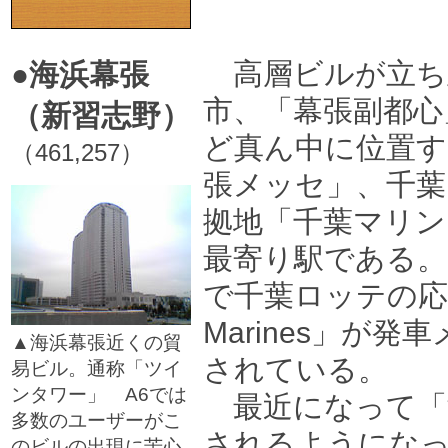
□
高層ビルが立ち
●海浜幕張
市、「幕張副都心
（新習志野）
ど真ん中に位置す
（461,257）
張メッセ」、千葉
拠地「千葉マリ
最寄り駅である
で千葉ロッテの応援
Marines」が
▲海浜幕張近くの貿
されている。
易ビル。通称「ツイ
ンタワー」 A6では
最近になって「
多数のユーザーがこ
されるようにな
のビルの出現に苦心