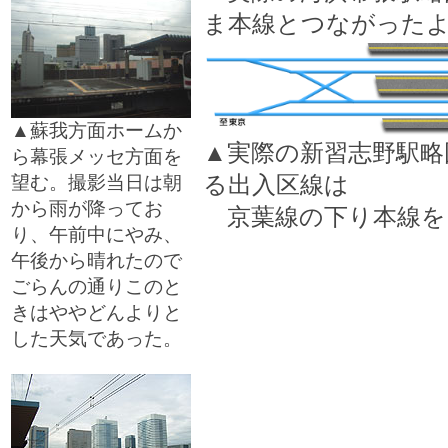
ま本線とつながった
▲蘇我方面ホームか
▲実際の新習志野駅略
ら幕張メッセ方面を
る出入区線は
望む。撮影当日は朝
から雨が降ってお
京葉線の下り本線を
り、午前中にやみ、
午後から晴れたので
ごらんの通りこのと
きはややどんよりと
した天気であった。
□