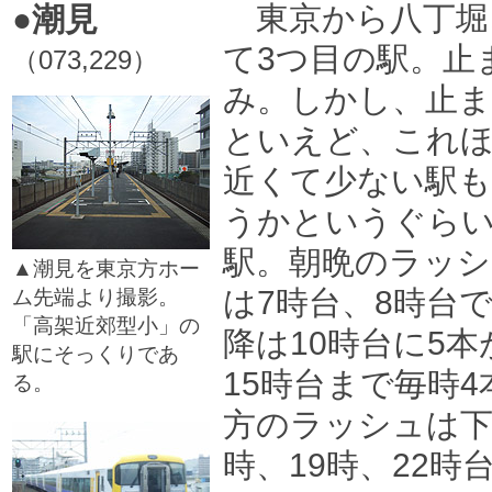
東京から八丁堀
●潮見
て3つ目の駅。止
（073,229）
み。しかし、止ま
といえど、これ
近くて少ない駅
うかというぐら
駅。朝晩のラッシ
▲潮見を東京方ホー
は7時台、8時台
ム先端より撮影。
「高架近郊型小」の
降は10時台に5
駅にそっくりであ
15時台まで毎時
る。
□
方のラッシュは下
時、19時、22時