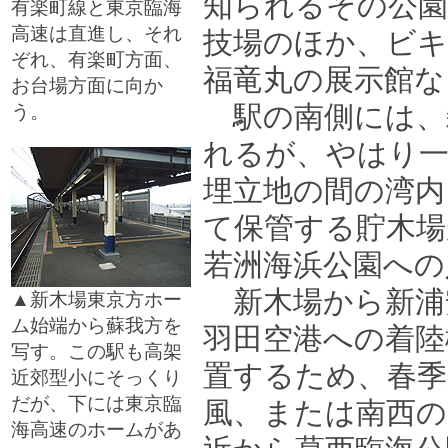
知られるその公園
有楽町線と東京臨海
高速は直進し、それ
技場のほか、ビキ
ぞれ、有楽町方面、
福竜丸の展示館な
お台場方面に向か
駅の南側には、
う。
□
れるが、やはり一
埋立地の間の湾内
て保管する貯木場
若洲海浜公園への
新木場から新浦
▲新木場東京方ホー
ム始端から蘇我方を
羽田空港への着陸
写す。この駅も高架
置するため、春季
近郊型小にそっくり
だが、下には東京臨
風、または南西の
海高速のホームがあ