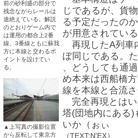
前の砂利盛の部分で
じであるが、貨物
残念ながらレールは
途絶えている。解説
る予定だったのか
のとおりゲーム内で
が用意されてい
は運用の都合上2番
再現したA列車
線、3番線ともに蘇我
方に本線と交わるポ
ぼ同じである。
イントを設けてい
、どうしても通過
る。
□
め本来は西船橋方
線を本線と合流さ
完全再現とはい
塔(団地内にある
いか（ぉぃ
▲上写真の撮影位置
から反転して東京方
（TEXT:N'EX）