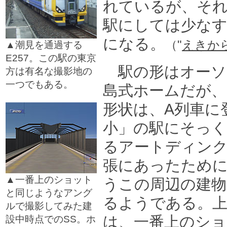
れているが、それ
駅にしては少な
になる。
（"
えきか
▲潮見を通過する
E257。この駅の東京
駅の形はオーソ
方は有名な撮影地の
一つでもある。
島式ホームだが、
□
形状は、A列車に
小」の駅にそっく
るアートディンク
張にあったため
▲一番上のショット
うこの周辺の建
と同じようなアング
るようである。上
ルで撮影してみた建
は、一番上のショ
設中時点でのSS。ホ