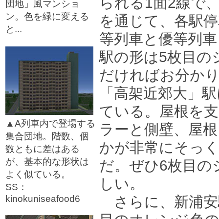
られる1面2線で
団地」風マンショ
ン。色を緑に変える
を通じて、各駅停
と...
等列車と優等列車
□
駅の形は5枚目の
だければお分か
「高架近郊大」駅
ている。屋根を
▲A列車内で登場する
ラーと側壁、屋根
集合団地。階数、個
かが非常にそっ
数ともに差はある
が、基本的な形状は
だ。ぜひ6枚目の
よく似ている。
しい。
SS：
kinokuniseafood6
さらに、新浦安
□