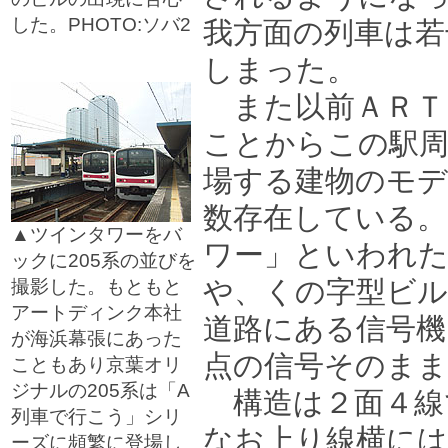
した。PHOTO:ソバ2
我方面の列車は若
□
しまった。
□
また以前ＡＲＴ
ことからこの駅周
場する建物のモ
数存在している
▲ツインタワーをバ
ワー」といわれた
ックに205系の並びを
や、くの字型ビ
撮影した。もともと
アートディンク本社
道路にある信号機
が海浜幕張にあった
点の信号そのま
こともあり京葉オリ
ジナルの205系は「A
構造は２面４線
列車で行こう」シリ
なお上り線横には
ーズに頻繁に登場し