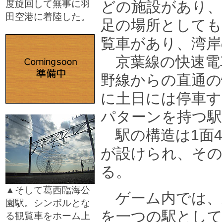
度旋回して無事に羽
どの施設があり、
田空港に着陸した。
足の場所としても
□
覧車があり、湾
京葉線の快速電
野線からの直通の
に土日には停車す
□
パターンを持つ駅
駅の構造は1面4
が設けられ、そ
る。
▲そして葛西臨海公
ゲーム内では、
園駅。シンボルとな
を一つの駅として
る観覧車をホーム上