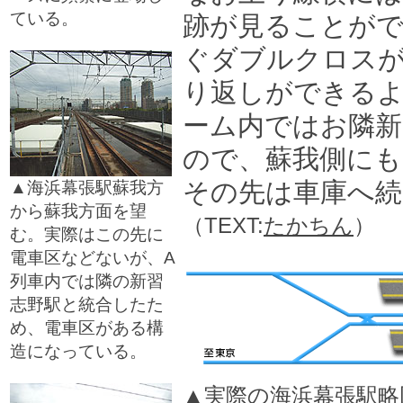
ている。
跡が見ることがで
□
ぐダブルクロス
り返しができる
ーム内ではお隣新
ので、蘇我側に
その先は車庫へ続
▲海浜幕張駅蘇我方
から蘇我方面を望
（TEXT:
たかちん
）
む。実際はこの先に
電車区などないが、A
列車内では隣の新習
志野駅と統合したた
め、電車区がある構
造になっている。
□
▲実際の海浜幕張駅略