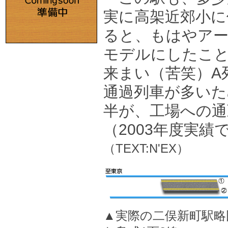
実に高架近郊小に
ると、もはやア
モデルにしたこ
来まい（苦笑）A
通過列車が多いた
半が、工場への通
（2003年度実績で4
（TEXT:N'EX）
▲実際の二俣新町駅略