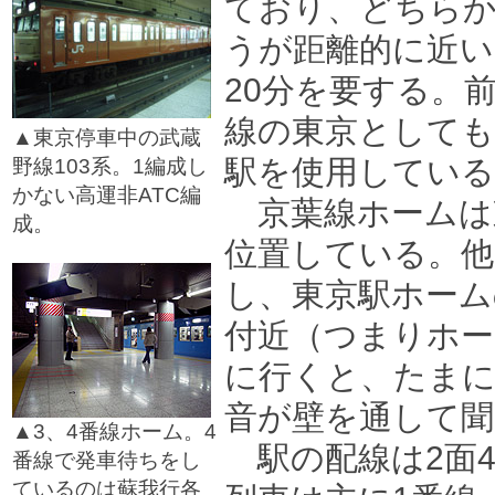
ており、どちら
うが距離的に近い
20分を要する。
線の東京としても
▲東京停車中の武蔵
駅を使用している
野線103系。1編成し
かない高運非ATC編
京葉線ホームは
成。
位置している。他
□
し、東京駅ホーム
付近（つまりホー
に行くと、たまに
音が壁を通して
▲3、4番線ホーム。4
駅の配線は2面4
番線で発車待ちをし
ているのは蘇我行各